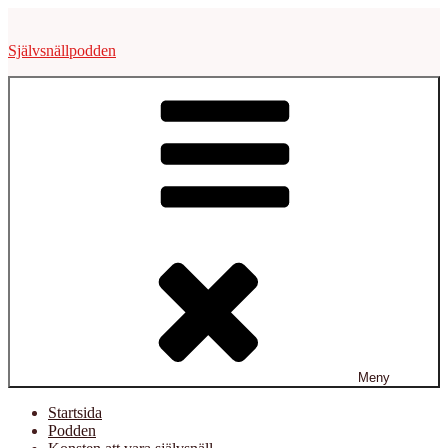
Hoppa
till
Självsnällpodden
innehåll
Meny
Startsida
Podden