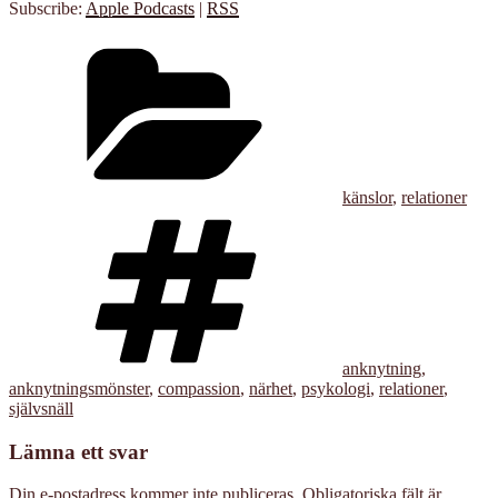
Subscribe:
Apple Podcasts
|
RSS
Kategorier
känslor
,
relationer
Taggar
anknytning
,
anknytningsmönster
,
compassion
,
närhet
,
psykologi
,
relationer
,
självsnäll
Lämna ett svar
Din e-postadress kommer inte publiceras.
Obligatoriska fält är