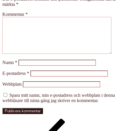
märkta
*
Kommentar
*
Namn
*
E-postadress
*
Webbplats
Spara mitt namn, min e-postadress och webbplats i denna
webbläsare till nästa gång jag skriver en kommentar.
Inläggsnavigering
Föregående
inlägg