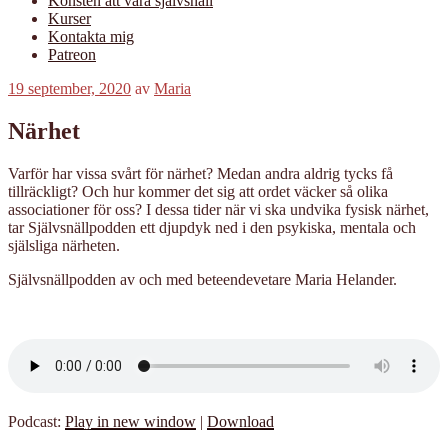
Konsten att vara självsnäll
Kurser
Kontakta mig
Patreon
Publicerat
19 september, 2020
av
Maria
Närhet
Varför har vissa svårt för närhet? Medan andra aldrig tycks få
tillräckligt? Och hur kommer det sig att ordet väcker så olika
associationer för oss? I dessa tider när vi ska undvika fysisk närhet,
tar Självsnällpodden ett djupdyk ned i den psykiska, mentala och
själsliga närheten.
Självsnällpodden av och med beteendevetare Maria Helander.
Podcast:
Play in new window
|
Download