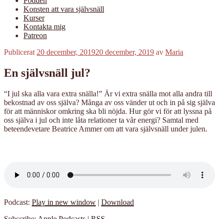
Podden
Konsten att vara självsnäll
Kurser
Kontakta mig
Patreon
Publicerat
20 december, 2019
20 december, 2019
av
Maria
En självsnäll jul?
“I jul ska alla vara extra snälla!” Är vi extra snälla mot alla andra till
bekostnad av oss själva? Många av oss vänder ut och in på sig själva
för att människor omkring ska bli nöjda. Hur gör vi för att lyssna på
oss själva i jul och inte låta relationer ta vår energi? Samtal med
beteendevetare Beatrice Ammer om att vara självsnäll under julen.
Podcast:
Play in new window
|
Download
Subscribe:
Apple Podcasts
|
RSS