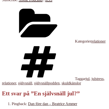
Kategorier
relationer
Taggar
jul
,
julstress
,
relationer
,
självsnäll
,
självsnällpodden
,
skuldkänslor
Ett svar på ”En självsnäll jul?”
Pingback:
Dan före dan – Beatrice Ammer