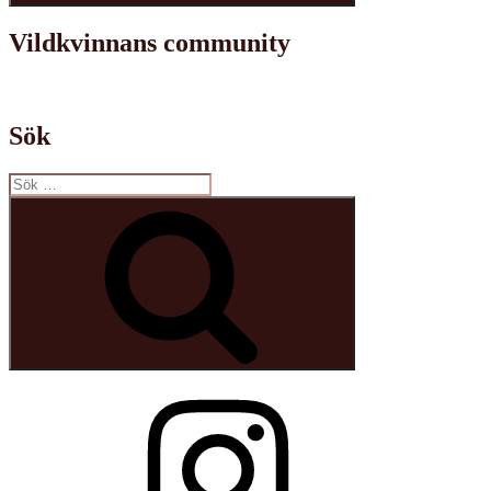
Vildkvinnans community
Sök
Sök
efter:
Sök
Instagram