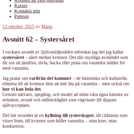
Konsten att vara självsnäll
Kurser
Kontakta mig
Patreon
Publicerat
12 oktober, 2025
av
Maria
Avsnitt 62 – Systersåret
I veckans avsnitt av
Självsnällpodden
utforskar jag det jag kallar
systersåret
– såret mellan kvinnor. Det där osynliga avståndet som
får oss att jämföra, tävla, backa eller prata om varandra istället för
med varandra.
Jag pratar om
varifrån det kommer
– de historiska och kulturella
rötterna till att kvinnor lärts att inte lita på varandra – men också om
hur vi kan hela det
.
Genom närvaro, spegling, och modet att möta våra egna känslor av
irritation, avund och otillräcklighet som vägvisare till djupare
självacceptans.
Det här avsnittet är en
hyllning till systerskapet
, till cirklarna som
växer fram, till kvinnor som håller varandra – utan krav, utan
konkurrens.