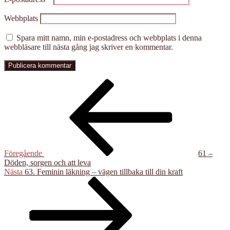
Webbplats
Spara mitt namn, min e-postadress och webbplats i denna
webbläsare till nästa gång jag skriver en kommentar.
Inläggsnavigering
Föregående
inlägg
Föregående
61 –
Döden, sorgen och att leva
Nästa
Nästa
63. Feminin läkning – vägen tillbaka till din kraft
inlägg