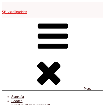
Hoppa
till
Självsnällpodden
innehåll
Meny
Startsida
Podden