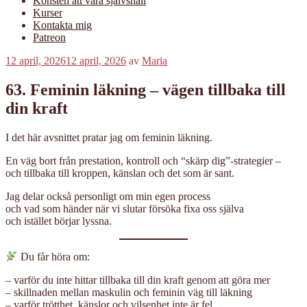
Konsten att vara självsnäll
Kurser
Kontakta mig
Patreon
Publicerat
12 april, 2026
12 april, 2026
av
Maria
63. Feminin läkning – vägen tillbaka till
din kraft
I det här avsnittet pratar jag om feminin läkning.
En väg bort från prestation, kontroll och “skärp dig”-strategier –
och tillbaka till kroppen, känslan och det som är sant.
Jag delar också personligt om min egen process
och vad som händer när vi slutar försöka fixa oss själva
och istället börjar lyssna.
Du får höra om:
– varför du inte hittar tillbaka till din kraft genom att göra mer
– skillnaden mellan maskulin och feminin väg till läkning
– varför trötthet, känslor och vilsenhet inte är fel