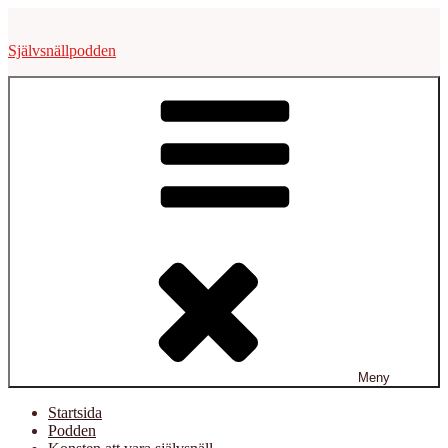
Hoppa
till
Självsnällpodden
innehåll
Meny
Startsida
Podden