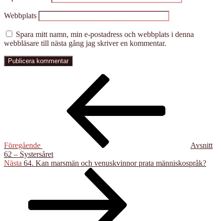
Webbplats
Spara mitt namn, min e-postadress och webbplats i denna
webbläsare till nästa gång jag skriver en kommentar.
Inläggsnavigering
Föregående
inlägg
Föregående
Avsnitt
62 – Systersåret
Nästa
Nästa
64. Kan marsmän och venuskvinnor prata människospråk?
inlägg