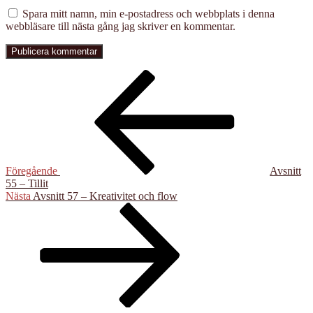
Spara mitt namn, min e-postadress och webbplats i denna
webbläsare till nästa gång jag skriver en kommentar.
Inläggsnavigering
Föregående
inlägg
Föregående
Avsnitt
55 – Tillit
Nästa
Nästa
Avsnitt 57 – Kreativitet och flow
inlägg