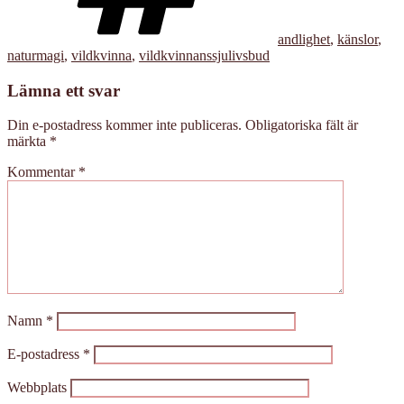
andlighet
,
känslor
,
naturmagi
,
vildkvinna
,
vildkvinnanssjulivsbud
Lämna ett svar
Din e-postadress kommer inte publiceras.
Obligatoriska fält är
märkta
*
Kommentar
*
Namn
*
E-postadress
*
Webbplats