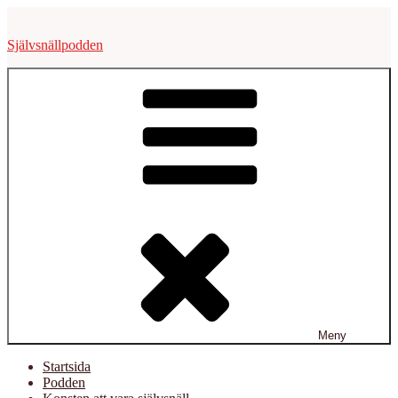
Hoppa
till
Självsnällpodden
innehåll
Meny
Startsida
Podden