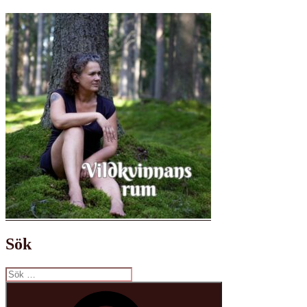
Sök
Sök
efter:
Sök