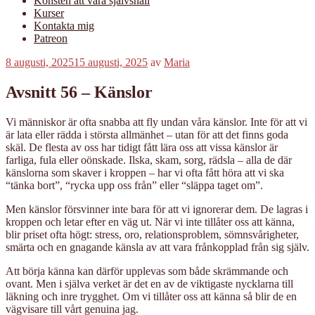
Konsten att vara självsnäll
Kurser
Kontakta mig
Patreon
Publicerat
8 augusti, 2025
15 augusti, 2025
av
Maria
Avsnitt 56 – Känslor
Vi människor är ofta snabba att fly undan våra känslor. Inte för att vi
är lata eller rädda i största allmänhet – utan för att det finns goda
skäl. De flesta av oss har tidigt fått lära oss att vissa känslor är
farliga, fula eller oönskade. Ilska, skam, sorg, rädsla – alla de där
känslorna som skaver i kroppen – har vi ofta fått höra att vi ska
“tänka bort”, “rycka upp oss från” eller “släppa taget om”.
Men känslor försvinner inte bara för att vi ignorerar dem. De lagras i
kroppen och letar efter en väg ut. När vi inte tillåter oss att känna,
blir priset ofta högt: stress, oro, relationsproblem, sömnsvårigheter,
smärta och en gnagande känsla av att vara frånkopplad från sig själv.
Att börja känna kan därför upplevas som både skrämmande och
ovant. Men i själva verket är det en av de viktigaste nycklarna till
läkning och inre trygghet. Om vi tillåter oss att känna så blir de en
vägvisare till vårt genuina jag.