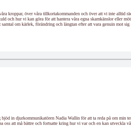
 kroppar, över våra tillkortakommanden och över att vi inte alltid räcke
uld och hur vi kan göra för att hantera våra egna skamkänslor eller mö
t samtal om kärlek, förändring och längtan efter att vara genuin mot sig 
ag bjöd in djurkommunikatören Nadia Wallin för att ta reda på om min t
oss att må bättre och fortsatte kring hur vi var och en kan utveckla vår