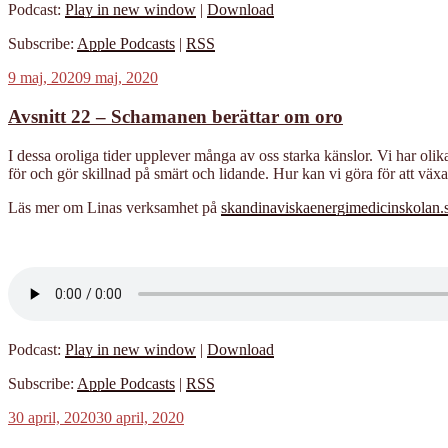
Podcast:
Play in new window
|
Download
Subscribe:
Apple Podcasts
|
RSS
Publicerat
9 maj, 2020
9 maj, 2020
Avsnitt 22 – Schamanen berättar om oro
I dessa oroliga tider upplever många av oss starka känslor. Vi har ol
för och gör skillnad på smärt och lidande. Hur kan vi göra för att växa 
Läs mer om Linas verksamhet på
skandinaviskaenergimedicinskolan.
Podcast:
Play in new window
|
Download
Subscribe:
Apple Podcasts
|
RSS
Publicerat
30 april, 2020
30 april, 2020