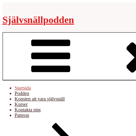
Hoppa
till
innehåll
Självsnällpodden
Startsida
Podden
Konsten att vara självsnäll
Kurser
Kontakta mig
Patreon
Rulla
ned