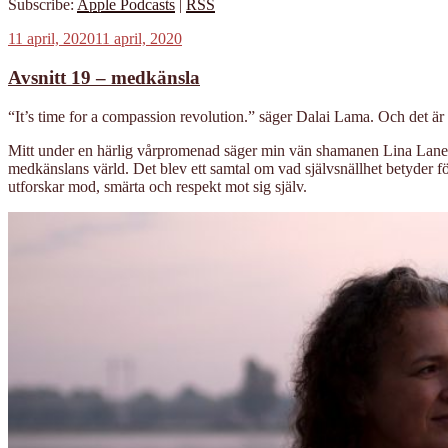
Subscribe:
Apple Podcasts
|
RSS
Publicerat
11 april, 2020
11 april, 2020
Avsnitt 19 – medkänsla
“It’s time for a compassion revolution.” säger Dalai Lama. Och det ä
Mitt under en härlig vårpromenad säger min vän shamanen Lina Lanestra
medkänslans värld. Det blev ett samtal om vad självsnällhet betyder f
utforskar mod, smärta och respekt mot sig själv.