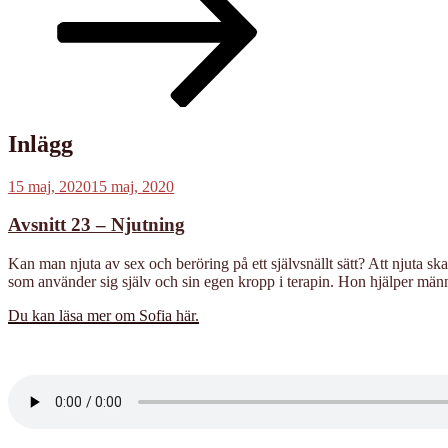
till
innehållet
Inlägg
Publicerat
15 maj, 2020
15 maj, 2020
Avsnitt 23 – Njutning
Kan man njuta av sex och beröring på ett självsnällt sätt? Att njuta s
som använder sig själv och sin egen kropp i terapin. Hon hjälper människ
Du kan läsa mer om Sofia här.