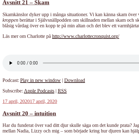
Avsnitt 21 – Skam
Skamkänslor dyker upp i många situationer. Vi kan känna skam över våra
kroppen
berättar i Självsnällpodden om skillnaden mellan skam och sk
blåsig vårdag över en kopp te på min altan och det blev ett varmhjärta
Läs mer om Charlotte på
http://www.charlottecronquist.org/
Podcast:
Play in new window
|
Download
Subscribe:
Apple Podcasts
|
RSS
Publicerat
17 april, 2020
17 april, 2020
Avsnitt 20 – intuition
Har du funderat över vad ditt djur skulle säga om det kunde prata? J
mellan Nadia, Lizzy och mig – som började kring hur djuren kan hjälpa 