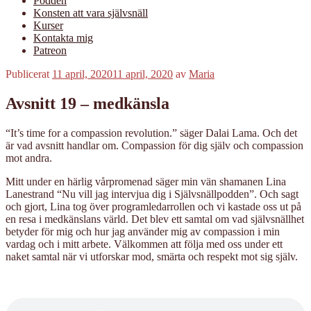
Podden
Konsten att vara självsnäll
Kurser
Kontakta mig
Patreon
Publicerat
11 april, 2020
11 april, 2020
av
Maria
Avsnitt 19 – medkänsla
“It’s time for a compassion revolution.” säger Dalai Lama. Och det
är vad avsnitt handlar om. Compassion för dig själv och compassion
mot andra.
Mitt under en härlig vårpromenad säger min vän shamanen Lina
Lanestrand “Nu vill jag intervjua dig i Självsnällpodden”. Och sagt
och gjort, Lina tog över programledarrollen och vi kastade oss ut på
en resa i medkänslans värld. Det blev ett samtal om vad självsnällhet
betyder för mig och hur jag använder mig av compassion i min
vardag och i mitt arbete. Välkommen att följa med oss under ett
naket samtal när vi utforskar mod, smärta och respekt mot sig själv.