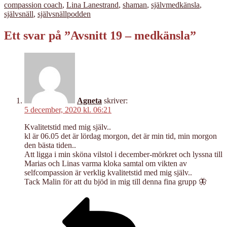
compassion coach
,
Lina Lanestrand
,
shaman
,
självmedkänsla
,
självsnäll
,
självsnällpodden
Ett svar på ”Avsnitt 19 – medkänsla”
Agneta
skriver:
5 december, 2020 kl. 06:21
Kvalitetstid med mig själv..
kl är 06.05 det är lördag morgon, det är min tid, min morgon
den bästa tiden..
Att ligga i min sköna vilstol i december-mörkret och lyssna till
Marias och Linas varma kloka samtal om vikten av
selfcompassion är verklig kvalitetstid med mig själv..
Tack Malin för att du bjöd in mig till denna fina grupp 🦋