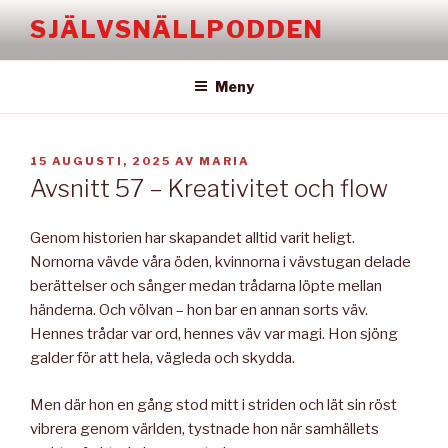
Hoppa
SJÄLVSNÄLLPODDEN
till
innehåll
Meny
PUBLICERAT
15 AUGUSTI, 2025
AV
MARIA
Avsnitt 57 – Kreativitet och flow
Genom historien har skapandet alltid varit heligt.
Nornorna vävde våra öden, kvinnorna i vävstugan delade
berättelser och sånger medan trådarna löpte mellan
händerna. Och völvan – hon bar en annan sorts väv.
Hennes trådar var ord, hennes väv var magi. Hon sjöng
galder för att hela, vägleda och skydda.
Men där hon en gång stod mitt i striden och lät sin röst
vibrera genom världen, tystnade hon när samhällets