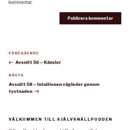
kommentar.
Inläggsnavigering
Föregående
FÖREGÅENDE
inlägg
Avsnitt 56 – Känslor
Nästa
NÄSTA
inlägg
Avsnitt 58 – Intuitionen vägleder genom
tystnaden
VÄLKOMMEN TILL SJÄLVSNÄLLPODDEN