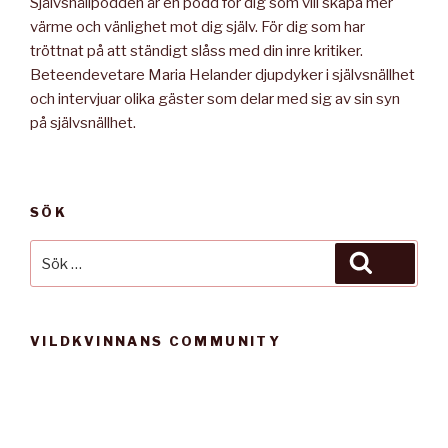
Självsnällpodden är en podd för dig som vill skapa mer
värme och vänlighet mot dig själv. För dig som har
tröttnat på att ständigt slåss med din inre kritiker.
Beteendevetare Maria Helander djupdyker i självsnällhet
och intervjuar olika gäster som delar med sig av sin syn
på självsnällhet.
SÖK
Sök
Sök
efter:
VILDKVINNANS COMMUNITY