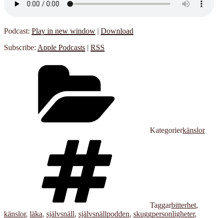
Podcast:
Play in new window
|
Download
Subscribe:
Apple Podcasts
|
RSS
Kategorier
känslor
Taggar
bitterhet
,
känslor
,
läka
,
självsnäll
,
självsnällpodden
,
skuggpersonligheter
,