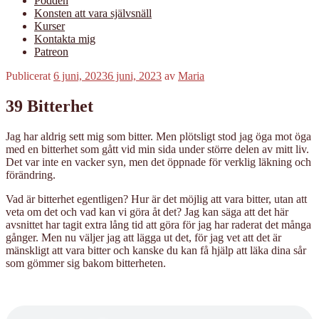
Podden
Konsten att vara självsnäll
Kurser
Kontakta mig
Patreon
Publicerat
6 juni, 2023
6 juni, 2023
av
Maria
39 Bitterhet
Jag har aldrig sett mig som bitter. Men plötsligt stod jag öga mot öga
med en bitterhet som gått vid min sida under större delen av mitt liv.
Det var inte en vacker syn, men det öppnade för verklig läkning och
förändring.
Vad är bitterhet egentligen? Hur är det möjlig att vara bitter, utan att
veta om det och vad kan vi göra åt det? Jag kan säga att det här
avsnittet har tagit extra lång tid att göra för jag har raderat det många
gånger. Men nu väljer jag att lägga ut det, för jag vet att det är
mänskligt att vara bitter och kanske du kan få hjälp att läka dina sår
som gömmer sig bakom bitterheten.