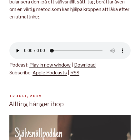
balansera dem på ett självsnällt sätt. Jag berättar även
om en viktig metod som kan hjälpa kroppen att läka efter
en utmattning.
Podcast:
Play in new window
|
Download
Subscribe:
Apple Podcasts
|
RSS
PUBLICERAT
12 JULI, 2019
Allting hänger ihop