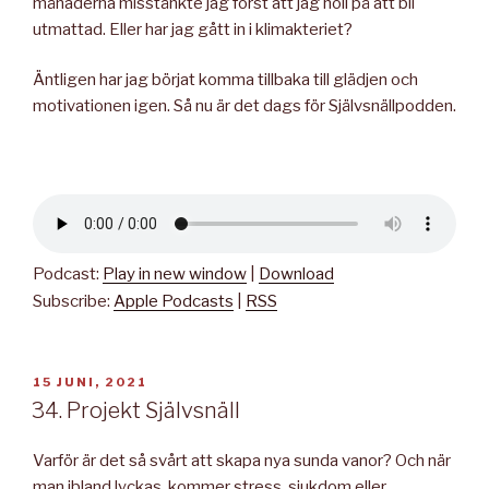
månaderna misstänkte jag först att jag höll på att bli
utmattad. Eller har jag gått in i klimakteriet?
Äntligen har jag börjat komma tillbaka till glädjen och
motivationen igen. Så nu är det dags för Självsnällpodden.
Podcast:
Play in new window
|
Download
Subscribe:
Apple Podcasts
|
RSS
PUBLICERAT
15 JUNI, 2021
34. Projekt Självsnäll
Varför är det så svårt att skapa nya sunda vanor? Och när
man ibland lyckas, kommer stress, sjukdom eller