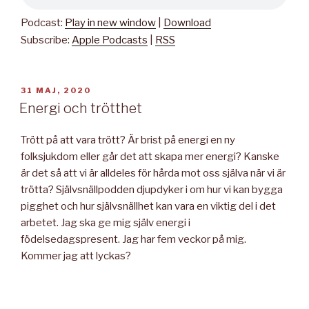
Podcast:
Play in new window
|
Download
Subscribe:
Apple Podcasts
|
RSS
PUBLICERAT
31 MAJ, 2020
Energi och trötthet
Trött på att vara trött? Är brist på energi en ny
folksjukdom eller går det att skapa mer energi? Kanske
är det så att vi är alldeles för hårda mot oss själva när vi är
trötta? Självsnällpodden djupdyker i om hur vi kan bygga
pigghet och hur självsnällhet kan vara en viktig del i det
arbetet. Jag ska ge mig själv energi i
födelsedagspresent. Jag har fem veckor på mig.
Kommer jag att lyckas?