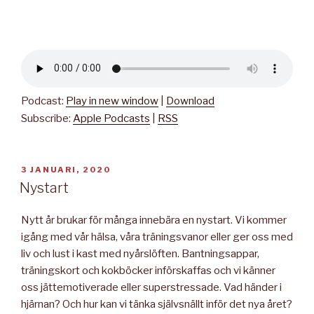
Podcast:
Play in new window
|
Download
Subscribe:
Apple Podcasts
|
RSS
PUBLICERAT
3 JANUARI, 2020
Nystart
Nytt år brukar för många innebära en nystart. Vi kommer
igång med vår hälsa, våra träningsvanor eller ger oss med
liv och lust i kast med nyårslöften. Bantningsappar,
träningskort och kokböcker införskaffas och vi känner
oss jättemotiverade eller superstressade. Vad händer i
hjärnan? Och hur kan vi tänka självsnällt inför det nya året?