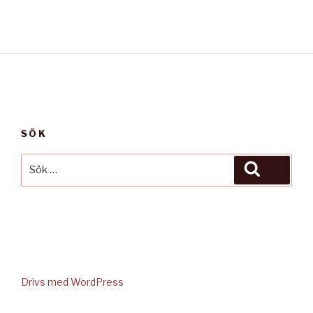
SÖK
Sök
Sök
efter:
Instagram
E-post
Kurser
Drivs med WordPress