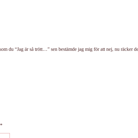
s som du “Jag är så trött…” sen bestämde jag mig för att nej, nu räcker 
*