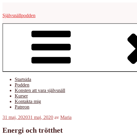
Hoppa
till
Självsnällpodden
innehåll
Startsida
Podden
Konsten att vara självsnäll
Kurser
Kontakta mig
Patreon
Publicerat
31 maj, 2020
31 maj, 2020
av
Maria
Energi och trötthet