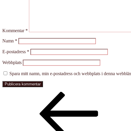
Kommentar
*
Namn
*
E-postadress
*
Webbplats
Spara mitt namn, min e-postadress och webbplats i denna webbläsa
Inläggsnavigering
Föregående
inlägg