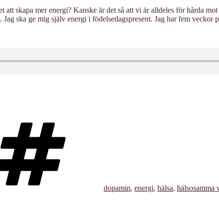
det att skapa mer energi? Kanske är det så att vi är alldeles för hårda mo
et. Jag ska ge mig själv energi i födelsedagspresent. Jag har fem veckor
Taggar
dopamin
,
energi
,
hälsa
,
hälsosamma 