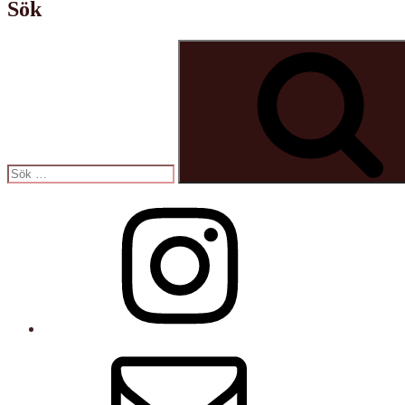
Sök
Sök
efter:
Instagram
E-
post