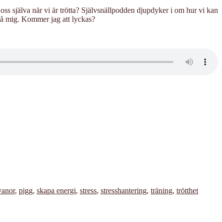
t oss själva när vi är trötta? Självsnällpodden djupdyker i om hur vi kan
 på mig. Kommer jag att lyckas?
vanor
,
pigg
,
skapa energi
,
stress
,
stresshantering
,
träning
,
trötthet