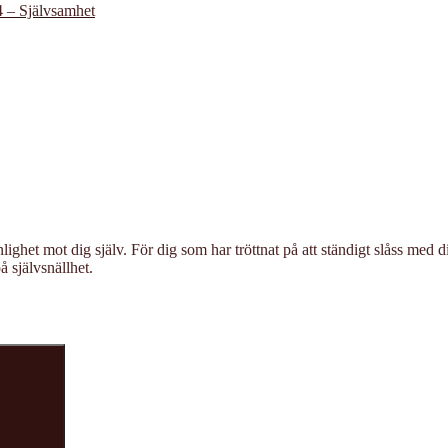
4 – Självsamhet
ghet mot dig själv. För dig som har tröttnat på att ständigt slåss med 
å självsnällhet.
Sök