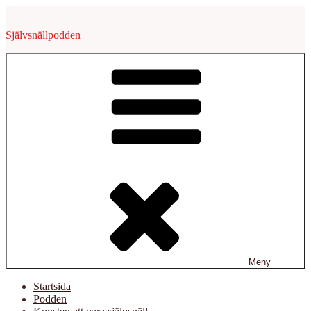
Hoppa
till
Självsnällpodden
innehåll
Meny
Startsida
Podden