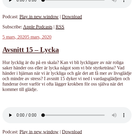
Podcast:
Play in new window
|
Download
Subscribe:
Apple Podcasts
|
RSS
Publicerat
5 mars, 2020
5 mars, 2020
Avsnitt 15 – Lycka
Hur lycklig är du på en skala? Kan vi bli lyckligare av när roliga
saker händer oss eller är lycka något som vi bör styrketräna? Vad
händer i hjärnan när vi är lyckliga och går det att få mer av livsglädje
och mindre av stress? I avsnitt 15 dyker vi ned i vardagsglädjen och
funderar över varför vi ofta lägger krokben för oss själva när det
kommer till glädje.
Podcast:
Play in new window
|
Download