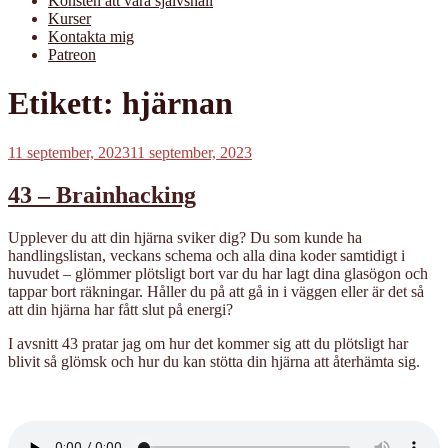
Konsten att vara självsnäll
Kurser
Kontakta mig
Patreon
Etikett:
hjärnan
Publicerat
11 september, 2023
11 september, 2023
43 – Brainhacking
Upplever du att din hjärna sviker dig? Du som kunde ha
handlingslistan, veckans schema och alla dina koder samtidigt i
huvudet – glömmer plötsligt bort var du har lagt dina glasögon och
tappar bort räkningar. Håller du på att gå in i väggen eller är det så
att din hjärna har fått slut på energi?
I avsnitt 43 pratar jag om hur det kommer sig att du plötsligt har
blivit så glömsk och hur du kan stötta din hjärna att återhämta sig.