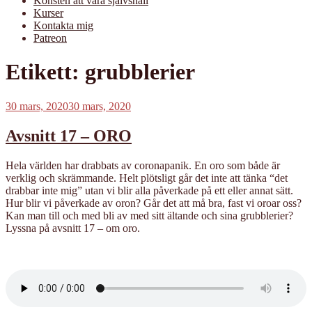
Konsten att vara självsnäll
Kurser
Kontakta mig
Patreon
Etikett:
grubblerier
Publicerat
30 mars, 2020
30 mars, 2020
Avsnitt 17 – ORO
Hela världen har drabbats av coronapanik. En oro som både är
verklig och skrämmande. Helt plötsligt går det inte att tänka “det
drabbar inte mig” utan vi blir alla påverkade på ett eller annat sätt.
Hur blir vi påverkade av oron? Går det att må bra, fast vi oroar oss?
Kan man till och med bli av med sitt ältande och sina grubblerier?
Lyssna på avsnitt 17 – om oro.