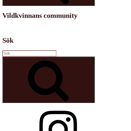
Vildkvinnans community
Sök
Sök
efter:
Sök
Instagram