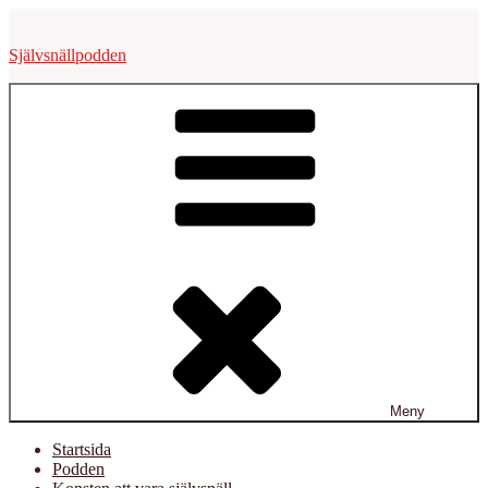
Hoppa
till
Självsnällpodden
innehåll
Meny
Startsida
Podden