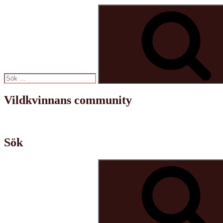
Sök
efter:
Vildkvinnans community
Sök
Sök
efter: