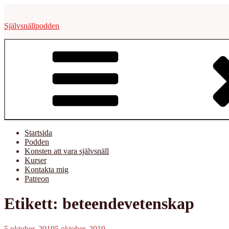
Hoppa
till
Självsnällpodden
innehåll
Startsida
Podden
Konsten att vara självsnäll
Kurser
Kontakta mig
Patreon
Etikett:
beteendevetenskap
Publicerat
5 oktober, 2019
5 oktober, 2019