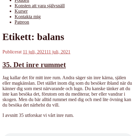
Podden
Konsten att vara självsnäll
Kurser
Kontakta mig
Patreon
Etikett:
balans
Publicerat
11 juli, 2021
11 juli, 2021
35. Det inre rummet
Jag kallar det för mitt inre rum. Andra säger sin inre kärna, själen
eller magkänslan. Det stället inom dig som du besöker ibland när du
känner dig som mest närvarande och lugn. Du kanske tänker att du
inte kan besöka det, förutom om du mediterar, ber eller vandrar i
skogen. Men du bär alltid rummet med dig och med lite övning kan
du besöka det närhelst du vill.
I avsnitt 35 utforskar vi vårt inre rum.