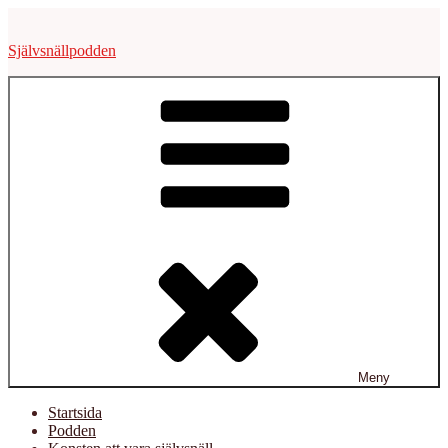
Hoppa
till
Självsnällpodden
innehåll
Meny
Startsida
Podden