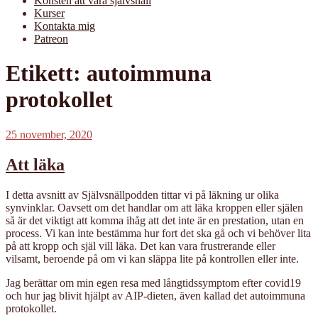
Konsten att vara självsnäll
Kurser
Kontakta mig
Patreon
Etikett:
autoimmuna
protokollet
Publicerat
25 november, 2020
Att läka
I detta avsnitt av Självsnällpodden tittar vi på läkning ur olika
synvinklar. Oavsett om det handlar om att läka kroppen eller själen
så är det viktigt att komma ihåg att det inte är en prestation, utan en
process. Vi kan inte bestämma hur fort det ska gå och vi behöver lita
på att kropp och själ vill läka. Det kan vara frustrerande eller
vilsamt, beroende på om vi kan släppa lite på kontrollen eller inte.
Jag berättar om min egen resa med långtidssymptom efter covid19
och hur jag blivit hjälpt av AIP-dieten, även kallad det autoimmuna
protokollet.