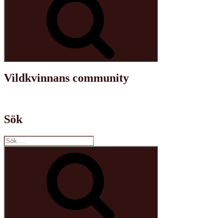
Vildkvinnans community
Sök
Sök
efter:
Sök