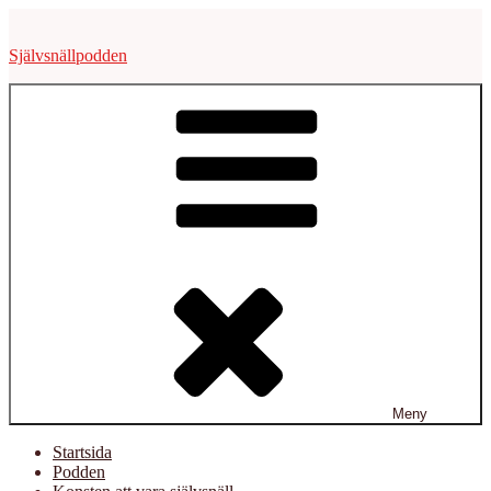
Hoppa
till
Självsnällpodden
innehåll
Meny
Startsida
Podden