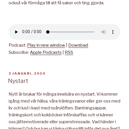
också vår förmåga till att få saker och ting gjorda.
Podcast:
Play in new window
|
Download
Subscribe:
Apple Podcasts
|
RSS
PUBLICERAT
3 JANUARI, 2020
Nystart
Nytt år brukar för många innebära en nystart. Vi kommer
igång med vår hälsa, våra träningsvanor eller ger oss med
liv och lust i kast med nyårslöften. Bantningsappar,
träningskort och kokböcker införskaffas och vi känner
oss jättemotiverade eller superstressade. Vad händer i
hjärnan? Och hur kan vi tänka självsnällt inför det nya året?