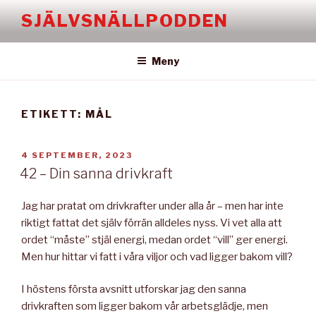
Hoppa
SJÄLVSNÄLLPODDEN
till
innehåll
Meny
ETIKETT:
MÅL
PUBLICERAT
4 SEPTEMBER, 2023
42 – Din sanna drivkraft
Jag har pratat om drivkrafter under alla år – men har inte
riktigt fattat det själv förrän alldeles nyss. Vi vet alla att
ordet “måste” stjäl energi, medan ordet “vill” ger energi.
Men hur hittar vi fatt i våra viljor och vad ligger bakom vill?
I höstens första avsnitt utforskar jag den sanna
drivkraften som ligger bakom vår arbetsglädje, men