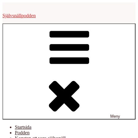
Hoppa
till
Självsnällpodden
innehåll
Meny
Startsida
Podden