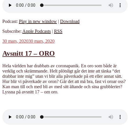
Podcast:
Play in new window
|
Download
Subscribe:
Apple Podcasts
|
RSS
Publicerat
30 mars, 2020
30 mars, 2020
Avsnitt 17 – ORO
Hela världen har drabbats av coronapanik. En oro som både är
verklig och skrämmande. Helt plötsligt går det inte att tänka “det
drabbar inte mig” utan vi blir alla påverkade på ett eller annat sätt.
Hur blir vi påverkade av oron? Går det att må bra, fast vi oroar oss?
Kan man till och med bli av med sitt ältande och sina grubblerier?
Lyssna på avsnitt 17 – om oro.