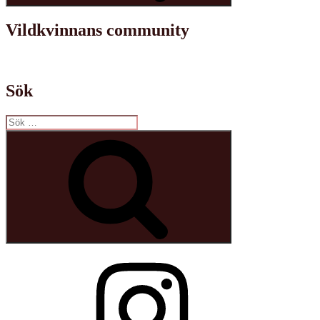
Vildkvinnans community
Sök
Sök
efter:
Sök
Instagram