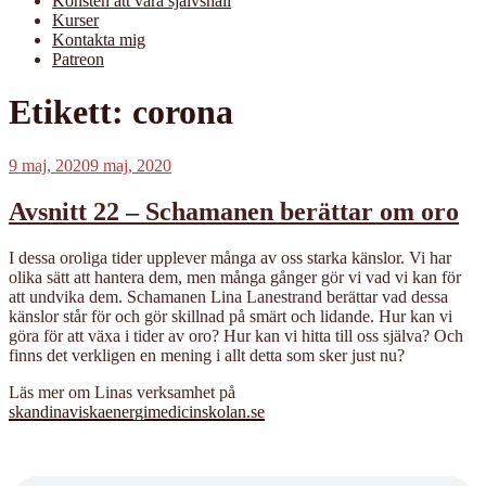
Konsten att vara självsnäll
Kurser
Kontakta mig
Patreon
Etikett:
corona
Publicerat
9 maj, 2020
9 maj, 2020
Avsnitt 22 – Schamanen berättar om oro
I dessa oroliga tider upplever många av oss starka känslor. Vi har
olika sätt att hantera dem, men många gånger gör vi vad vi kan för
att undvika dem. Schamanen Lina Lanestrand berättar vad dessa
känslor står för och gör skillnad på smärt och lidande. Hur kan vi
göra för att växa i tider av oro? Hur kan vi hitta till oss själva? Och
finns det verkligen en mening i allt detta som sker just nu?
Läs mer om Linas verksamhet på
skandinaviskaenergimedicinskolan.se