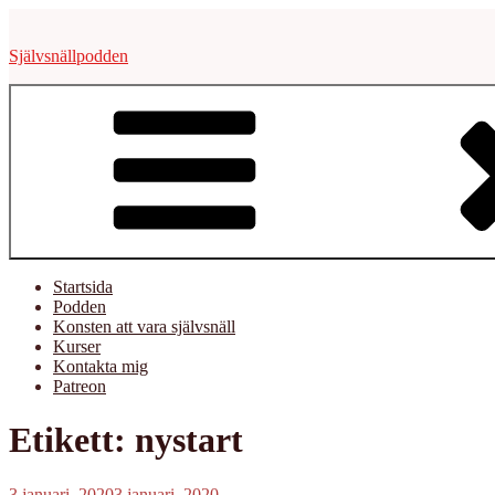
Hoppa
till
Självsnällpodden
innehåll
Startsida
Podden
Konsten att vara självsnäll
Kurser
Kontakta mig
Patreon
Etikett:
nystart
Publicerat
3 januari, 2020
3 januari, 2020