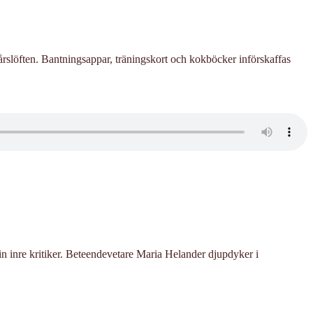
årslöften. Bantningsappar, träningskort och kokböcker införskaffas
din inre kritiker. Beteendevetare Maria Helander djupdyker i