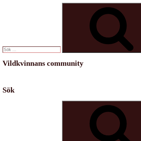
Sök
efter:
Vildkvinnans community
Sök
Sök
efter: