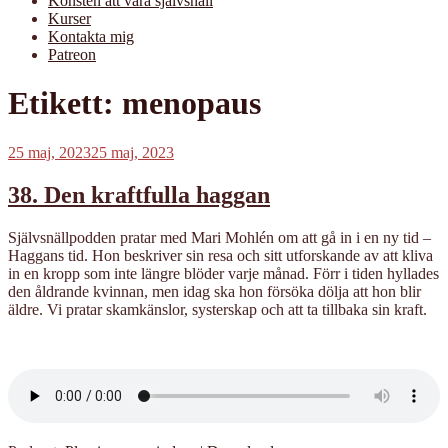
Konsten att vara självsnäll
Kurser
Kontakta mig
Patreon
Etikett:
menopaus
Publicerat
25 maj, 2023
25 maj, 2023
38. Den kraftfulla haggan
Självsnällpodden pratar med Mari Mohlén om att gå in i en ny tid –
Haggans tid. Hon beskriver sin resa och sitt utforskande av att kliva
in en kropp som inte längre blöder varje månad. Förr i tiden hyllades
den åldrande kvinnan, men idag ska hon försöka dölja att hon blir
äldre. Vi pratar skamkänslor, systerskap och att ta tillbaka sin kraft.