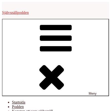
Hoppa
till
Självsnällpodden
innehåll
Meny
Startsida
Podden