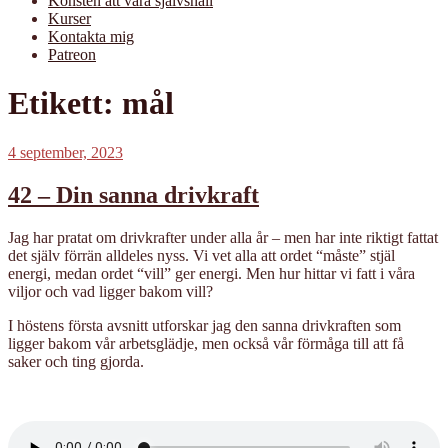
Konsten att vara självsnäll
Kurser
Kontakta mig
Patreon
Etikett:
mål
Publicerat
4 september, 2023
42 – Din sanna drivkraft
Jag har pratat om drivkrafter under alla år – men har inte riktigt fattat
det själv förrän alldeles nyss. Vi vet alla att ordet “måste” stjäl
energi, medan ordet “vill” ger energi. Men hur hittar vi fatt i våra
viljor och vad ligger bakom vill?
I höstens första avsnitt utforskar jag den sanna drivkraften som
ligger bakom vår arbetsglädje, men också vår förmåga till att få
saker och ting gjorda.