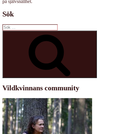
på självsnällhet.
Sök
Sök
efter:
Sök
Vildkvinnans community