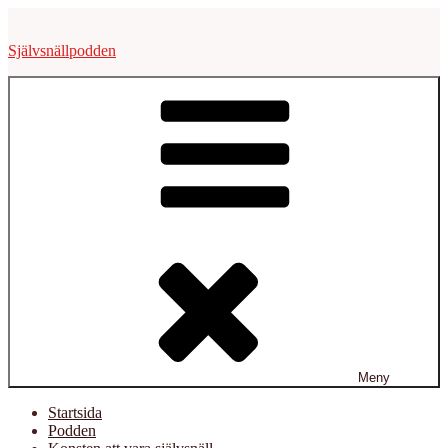
Hoppa
till
Självsnällpodden
innehåll
Meny
Startsida
Podden