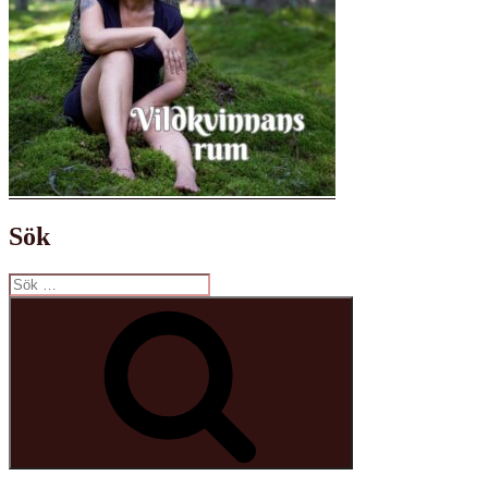
Sök
Sök
efter:
Sök