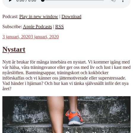
Podcast:
Play in new window
|
Download
Subscribe:
Apple Podcasts
|
RSS
Publicerat
3 januari, 2020
3 januari, 2020
Nystart
Nytt år brukar för många innebära en nystart. Vi kommer igång med
vår hälsa, våra träningsvanor eller ger oss med liv och lust i kast med
nyårslöften. Bantningsappar, träningskort och kokböcker
införskaffas och vi känner oss jättemotiverade eller superstressade.
Vad händer i hjärnan? Och hur kan vi tänka självsnällt inför det nya
året?