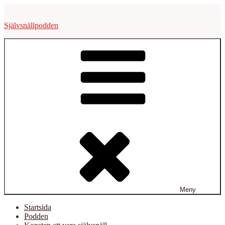
Hoppa
till
Självsnällpodden
innehåll
Meny
Startsida
Podden