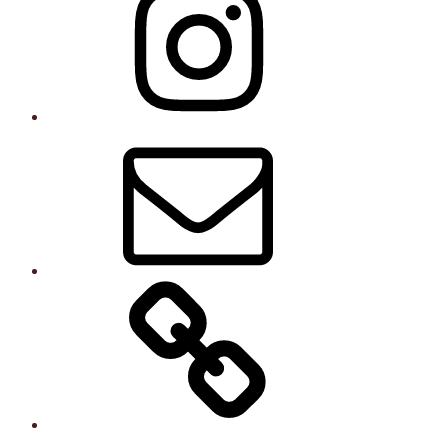
E-
post
Kurser