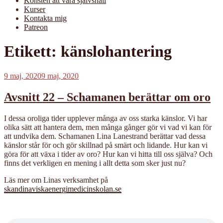
Konsten att vara självsnäll
Kurser
Kontakta mig
Patreon
Etikett:
känslohantering
Publicerat
9 maj, 2020
9 maj, 2020
Avsnitt 22 – Schamanen berättar om oro
I dessa oroliga tider upplever många av oss starka känslor. Vi har
olika sätt att hantera dem, men många gånger gör vi vad vi kan för
att undvika dem. Schamanen Lina Lanestrand berättar vad dessa
känslor står för och gör skillnad på smärt och lidande. Hur kan vi
göra för att växa i tider av oro? Hur kan vi hitta till oss själva? Och
finns det verkligen en mening i allt detta som sker just nu?
Läs mer om Linas verksamhet på
skandinaviskaenergimedicinskolan.se