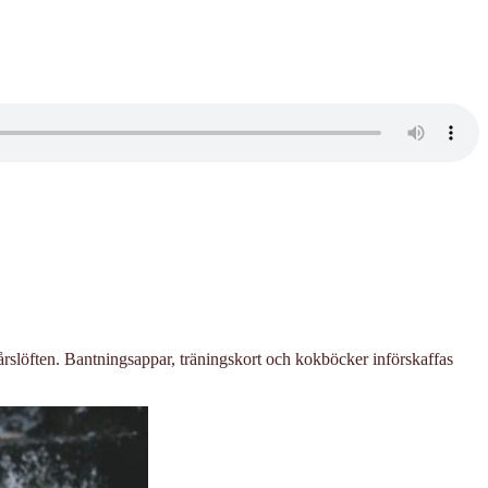
årslöften. Bantningsappar, träningskort och kokböcker införskaffas