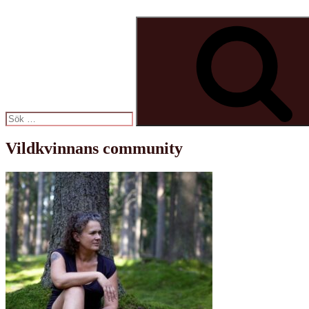
Sök
efter:
Vildkvinnans community