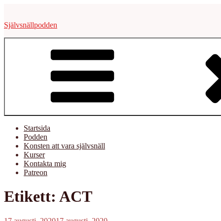
Hoppa
till
Självsnällpodden
innehåll
Startsida
Podden
Konsten att vara självsnäll
Kurser
Kontakta mig
Patreon
Etikett:
ACT
Publicerat
17 augusti, 2020
17 augusti, 2020