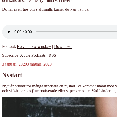
och känslor så de inte styr mina val i livet?
Du får även tips om självsnälla kurser du kan gå i vår.
Podcast:
Play in new window
|
Download
Subscribe:
Apple Podcasts
|
RSS
Publicerat
3 januari, 2020
3 januari, 2020
Nystart
Nytt år brukar för många innebära en nystart. Vi kommer igång med vår
och vi känner oss jättemotiverade eller superstressade. Vad händer i hj