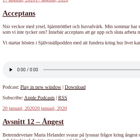
Acceptans
Nio veckor med yrsel, hjärntrötthet och huvudvärk. Min sommar har spe
som vi inte tycker om? Innebär acceptans att ge upp och sluta arbeta mot
Vi startar hösten i Självsnällpodden med att fundera kring hur livet kan 
Podcast:
Play in new window
|
Download
Subscribe:
Apple Podcasts
|
RSS
Publicerat
20 januari, 2020
20 januari, 2020
Avsnitt 12 – Ångest
Beteendevetare Maria Helander svarar på lyssnar frågor kring ångest o