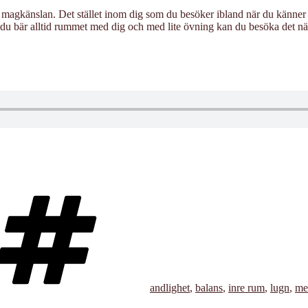
ller magkänslan. Det stället inom dig som du besöker ibland när du känn
du bär alltid rummet med dig och med lite övning kan du besöka det närh
Taggar
andlighet
,
balans
,
inre rum
,
lugn
,
me