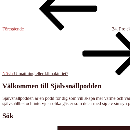
Föregående
34. Projek
Nästa
inlägg
Nästa
Utmattning eller klimakteriet?
Välkommen till Självsnällpodden
Självsnällpodden är en podd för dig som vill skapa mer värme och vänli
självsnällhet och intervjuar olika gäster som delar med sig av sin syn p
Sök
Sök