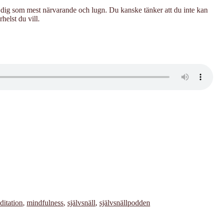
er dig som mest närvarande och lugn. Du kanske tänker att du inte kan
elst du vill.
ditation
,
mindfulness
,
självsnäll
,
självsnällpodden