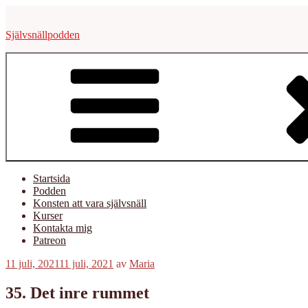
Hoppa
till
Självsnällpodden
innehåll
Startsida
Podden
Konsten att vara självsnäll
Kurser
Kontakta mig
Patreon
Publicerat
11 juli, 2021
11 juli, 2021
av
Maria
35. Det inre rummet