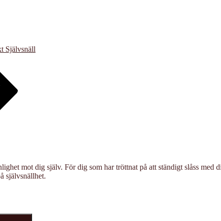
t Självsnäll
ghet mot dig själv. För dig som har tröttnat på att ständigt slåss med 
å självsnällhet.
Sök